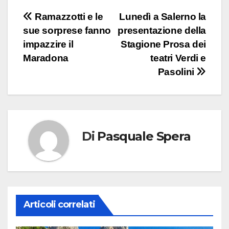
Navigazione
Ramazzotti e le
Lunedì a Salerno la
sue sorprese fanno
presentazione della
articoli
impazzire il
Stagione Prosa dei
Maradona
teatri Verdi e
Pasolini
Di
Pasquale Spera
Articoli correlati