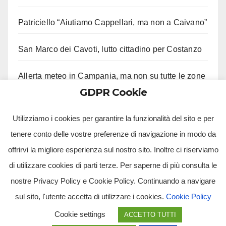
Patriciello “Aiutiamo Cappellari, ma non a Caivano”
San Marco dei Cavoti, lutto cittadino per Costanzo
Allerta meteo in Campania, ma non su tutte le zone
GDPR Cookie
Aveta e Saiello festeggiano risultati M5S
Utilizziamo i cookies per garantire la funzionalità del sito e per
tenere conto delle vostre preferenze di navigazione in modo da
offrirvi la migliore esperienza sul nostro sito. Inoltre ci riserviamo
di utilizzare cookies di parti terze. Per saperne di più consulta le
nostre Privacy Policy e Cookie Policy. Continuando a navigare
sul sito, l'utente accetta di utilizzare i cookies.
Cookie Policy
Tv Multimidia Srl - Via Giulio Natta, SNC, 80126, Napoli (NA).
Cookie settings
ACCETTO TUTTI
Tvmtv.it è un portale gestito da TV MULTIMIDIA S.R.L. - Partita iva 10239261216 - Tg Luna testata