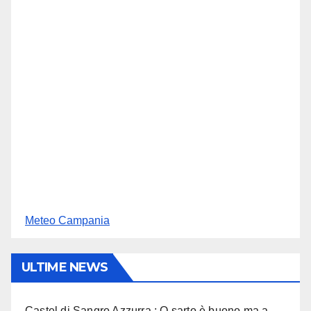
Meteo Campania
ULTIME NEWS
Castel di Sangro Azzurra : O sarto è buono ma a