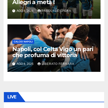
Allegri a metà !
AGO 8, 2026
PASQUALE SPERA
CALCIO NAPOLI
Napoli, col Celta Vigo un pari
che profuma di vittoria
AGO 8, 2026
LIBERATO FERRARA
LIVE