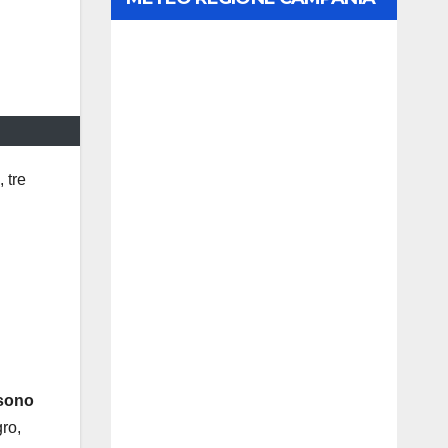
 tre
 sono
gro,