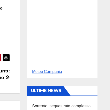
lo
urro:
Meteo Campania
lio
ULTIME NEWS
Sorrento, sequestrato complesso