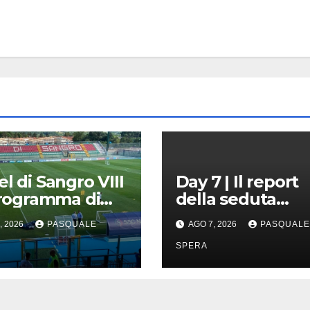
el di Sangro VIII
Day 7 | Il report
 programma di
della seduta
!
pomeridiana
, 2026
PASQUALE
AGO 7, 2026
PASQUALE
SPERA