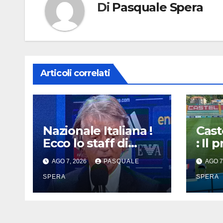
Di
Pasquale Spera
Articoli correlati
Nazionale Italiana !
Cast
Ecco lo staff di
: Il
Mancini !
oggi 
AGO 7, 2026
PASQUALE
AGO 7
SPERA
SPERA