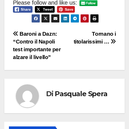
Please follow and like us:
Navigazione
Baroni a Dazn:
Tornano i
“Contro il Napoli
titolarissimi …
articoli
test importante per
alzare il livello”
Di
Pasquale Spera