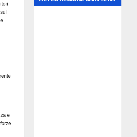
tori
 sul
le
amente
zza e
 forze