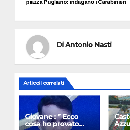
piazza Pugliano: indagano i Carabinieri
articoli
Di
Antonio Nasti
Articoli correlati
Giovane : ” Ecco
Cast
cosa ho provato
Azzu