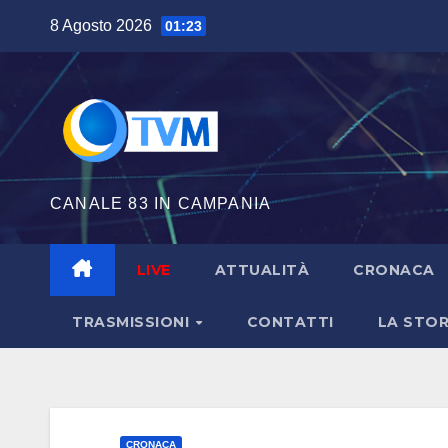
Salta
8 Agosto 2026
01:23
al
contenuto
CANALE 83 IN CAMPANIA
LIVE
ATTUALITÀ
CRONACA
TRASMISSIONI
CONTATTI
LA STOR
CRONACA