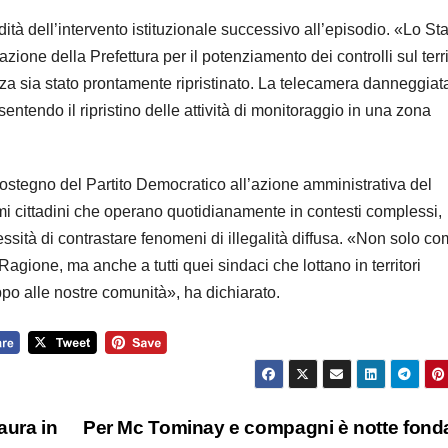
dità dell’intervento istituzionale successivo all’episodio. «Lo St
zione della Prefettura per il potenziamento dei controlli sul terri
za sia stato prontamente ripristinato. La telecamera danneggiat
nsentendo il ripristino delle attività di monitoraggio in una zona
 sostegno del Partito Democratico all’azione amministrativa del
rimi cittadini che operano quotidianamente in contesti complessi,
ecessità di contrastare fenomeni di illegalità diffusa. «Non solo c
agione, ma anche a tutti quei sindaci che lottano in territori
ppo alle nostre comunità», ha dichiarato.
aura in
Per Mc Tominay e compagni è notte fond