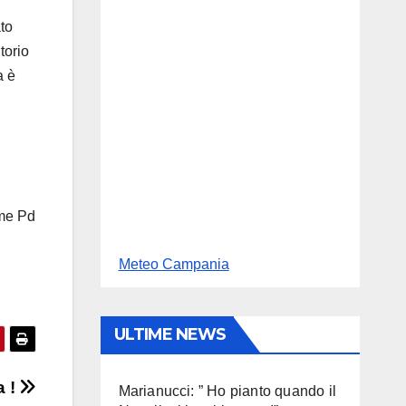
ato
torio
a è
ome Pd
Meteo Campania
ULTIME NEWS
a !
Marianucci: ” Ho pianto quando il