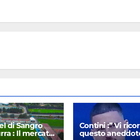
el di Sangro
Contini :” Vi rico
rra : Il mercato
questo aneddoto