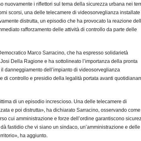
uovamente i riflettori sul tema della sicurezza urbana nei terri
iorni scorsi, una delle telecamere di videosorveglianza installate
ivamente distrutta, un episodio che ha provocato la reazione del
mediato rafforzamento delle attività di controllo da parte delle
o Democratico Marco Sarracino, che ha espresso solidarietà
Josi Della Ragione e ha sottolineato l’importanza della pronta
, il danneggiamento dell’impianto di videosorveglianza
e di controllo e presidio della legalità portata avanti quotidian
ittima di un episodio increscioso. Una delle telecamere di
lizzata e poi distrutta», ha dichiarato Sarracino, osservando come
verso cui amministrazione e forze dell’ordine garantiscono sicure
 dà fastidio che vi siano un sindaco, un’amministrazione e delle
rritorio», ha aggiunto.