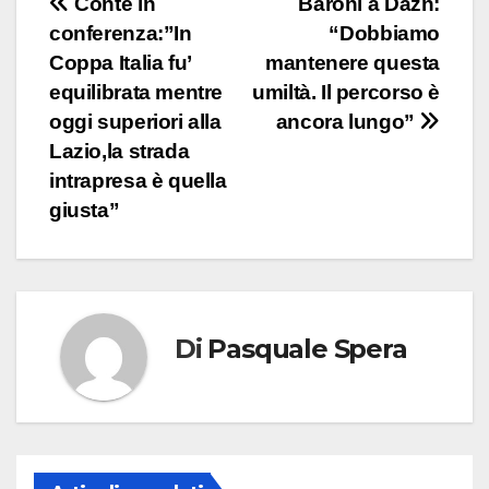
Navigazione
Conte in
Baroni a Dazn:
conferenza:”In
“Dobbiamo
articoli
Coppa Italia fu’
mantenere questa
equilibrata mentre
umiltà. Il percorso è
oggi superiori alla
ancora lungo”
Lazio,la strada
intrapresa è quella
giusta”
Di
Pasquale Spera