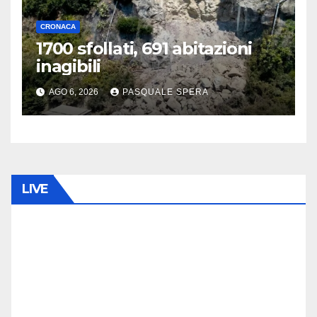
CRONACA
1700 sfollati, 691 abitazioni
inagibili
AGO 6, 2026
PASQUALE SPERA
LIVE