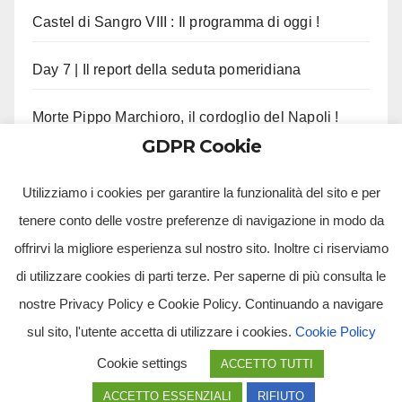
Castel di Sangro VIII : Il programma di oggi !
Day 7 | Il report della seduta pomeridiana
Morte Pippo Marchioro, il cordoglio del Napoli !
GDPR Cookie
Manna tenta il colpo dalla Premier League
Utilizziamo i cookies per garantire la funzionalità del sito e per
tenere conto delle vostre preferenze di navigazione in modo da
offrirvi la migliore esperienza sul nostro sito. Inoltre ci riserviamo
di utilizzare cookies di parti terze. Per saperne di più consulta le
nostre Privacy Policy e Cookie Policy. Continuando a navigare
sul sito, l'utente accetta di utilizzare i cookies.
Cookie Policy
Tv Multimidia Srl - Via Giulio Natta, SNC, 80126, Napoli (NA).
Cookie settings
ACCETTO TUTTI
Tvmtv.it è un portale gestito da TV MULTIMIDIA S.R.L. - Partita iva 10239261216 - Tg Luna testata
giornalistica registrata presso il Tribunale di Santa Maria Capua Vetere CE. Tutti i diritti riservati.
ACCETTO ESSENZIALI
RIFIUTO