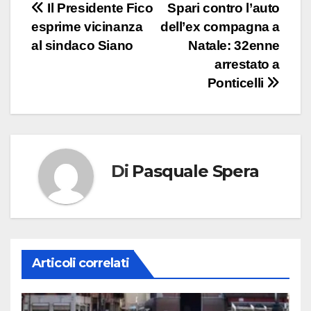
Navigazione
Il Presidente Fico
Spari contro l’auto
esprime vicinanza
dell’ex compagna a
articoli
al sindaco Siano
Natale: 32enne
arrestato a
Ponticelli
Di
Pasquale Spera
Articoli correlati