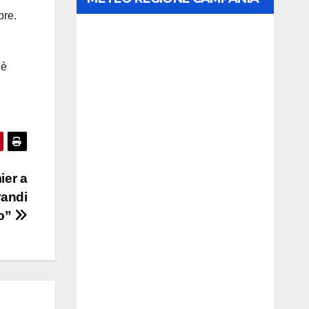
pre.
 è
ier a
randi
no”