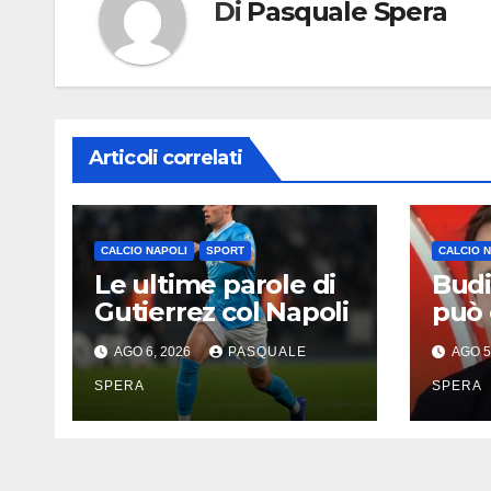
Di
Pasquale Spera
Articoli correlati
CALCIO NAPOLI
SPORT
CALCIO 
Le ultime parole di
Budi
Gutierrez col Napoli
può 
elog
AGO 6, 2026
PASQUALE
AGO 5
SPERA
SPERA