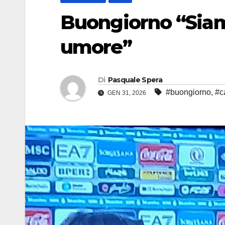
Buongiorno “Siam
umore”
Di
Pasquale Spera
#buongiorno
,
#c
GEN 31, 2026