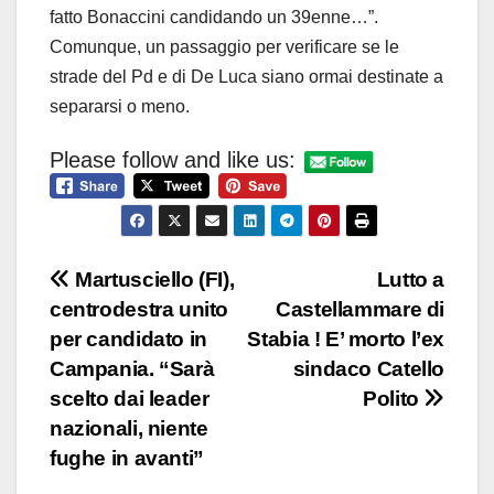
fatto Bonaccini candidando un 39enne…”.
Comunque, un passaggio per verificare se le
strade del Pd e di De Luca siano ormai destinate a
separarsi o meno.
Please follow and like us:
Navigazione
Martusciello (FI),
Lutto a
centrodestra unito
Castellammare di
articoli
per candidato in
Stabia ! E’ morto l’ex
Campania. “Sarà
sindaco Catello
scelto dai leader
Polito
nazionali, niente
fughe in avanti”