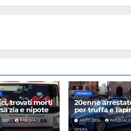
A
CRONACA
ci, trovati morti
20enne arrestat
asa zia e nipote
per truffa e rapi
, 2026
PASQUALE
AGO 7, 2026
PASQUALE
SPERA