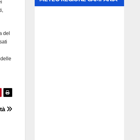
ei
i,
a del
sati
 delle
ità