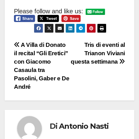
Please follow and like us:
Navigazione
A Villa di Donato
Tris di eventi al
il recital “Gli Eretici”
Trianon Viviani
articoli
con Giacomo
questa settimana
Casaula tra
Pasolini, Gaber e De
André
Di
Antonio Nasti