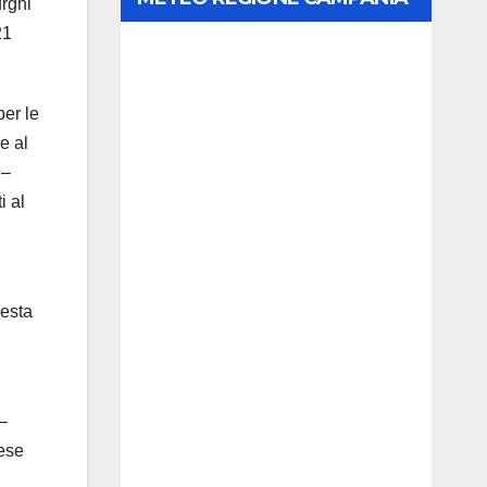
urghi
21
per le
e al
 –
i al
iesta
 –
fese