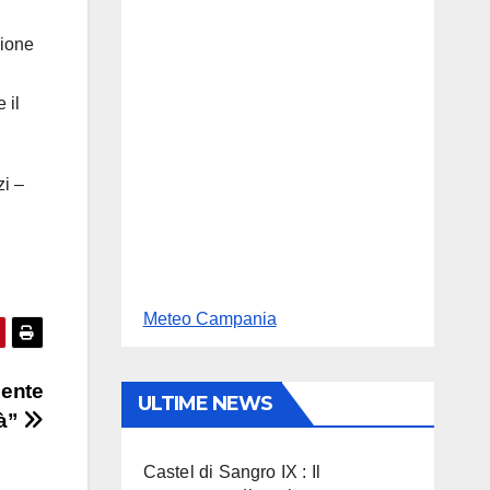
zione
 il
zi –
Meteo Campania
dente
ULTIME NEWS
tà”
Castel di Sangro IX : Il