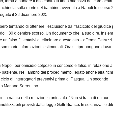
 torna a puntare il dito contro la linea difensiva dei cardiochir
l’inchiesta sulla morte del bambino avvenuta a Napoli lo scorso 
seguito il 23 dicembre 2025.
bero tentando di ottenere l’esclusione dal fascicolo del giudice 
pido il 30 dicembre scorso. Un documento che, a suo dire, insiem
e un falso. “I tentativi di eliminare questo atto – afferma Petruzzi
i sommarie informazioni testimoniali. Ora si ripropongono davant
i Napoli per omicidio colposo in concorso e falso, in relazione a
lo paziente. Nell’ambito del procedimento, legato anche alla rich
o ciclo di interrogatori preventivi prima di Pasqua. Un secondo
gip
Mariano Sorrentino
.
e la natura della relazione contestata. “Non si tratta di un audit
 inutilizzabili previsti dalla legge Gelli-Bianco. In sostanza, le di