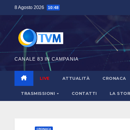
Salta
8 Agosto 2026
10:48
al
contenuto
CANALE 83 IN CAMPANIA
LIVE
ATTUALITÀ
CRONACA
TRASMISSIONI
CONTATTI
LA STOR
CRONACA