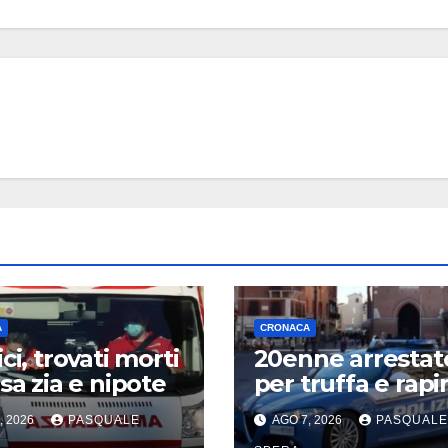
A
CRONACA
ci, trovati morti
20enne arrestat
asa zia e nipote
per truffa e rapi
, 2026
PASQUALE
AGO 7, 2026
PASQUALE