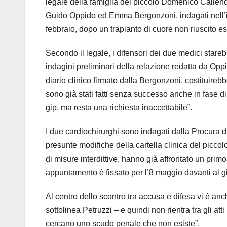
legale della famiglia del piccolo Domenico Caliendo,
Guido Oppido
ed
Emma Bergonzoni
, indagati nel
febbraio, dopo un trapianto di cuore non riuscito e
Secondo il legale, i difensori dei due medici stareb
indagini preliminari della relazione redatta da Op
diario clinico firmato dalla Bergonzoni, costituirebb
sono già stati fatti senza successo anche in fase d
gip, ma resta una richiesta inaccettabile”.
I due cardiochirurghi sono indagati dalla Procura d
presunte modifiche della cartella clinica del picco
di misure interdittive, hanno già affrontato un prim
appuntamento è fissato per l’8 maggio davanti al 
Al centro dello scontro tra accusa e difesa vi è anch
sottolinea Petruzzi – e quindi non rientra tra gli atti
cercano uno scudo penale che non esiste”.