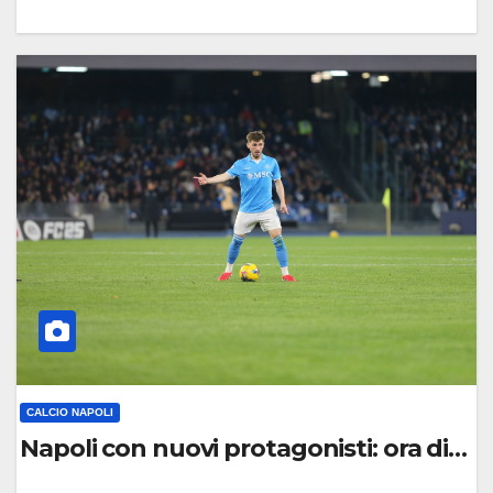
0
C
O
M
M
E
N
T
O
CALCIO NAPOLI
Napoli con nuovi protagonisti: ora dieci