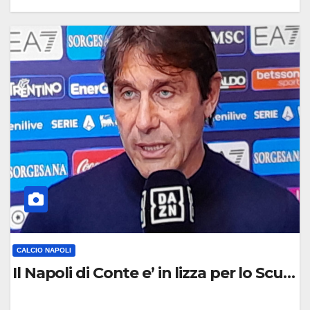
0
C
O
M
M
E
N
T
O
CALCIO NAPOLI
Il Napoli di Conte e’ in lizza per lo Scude