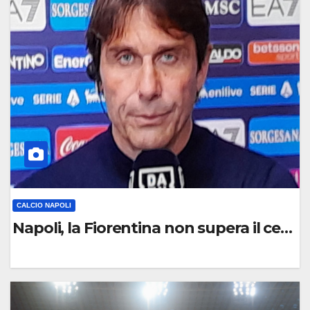
O
M
M
E
N
T
O
CALCIO NAPOLI
Napoli, la Fiorentina non supera il centr
0
C
O