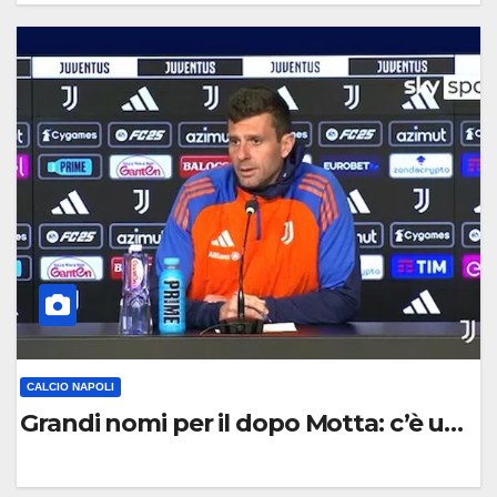
0
C
O
M
M
E
N
T
O
CALCIO NAPOLI
Grandi nomi per il dopo Motta: c’è un v
0