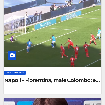
O
M
M
E
N
T
O
CALCIO NAPOLI
Napoli – Fiorentina, male Colombo: ecco 
0
C