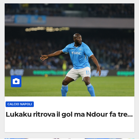
C
O
M
M
E
N
T
O
CALCIO NAPOLI
Lukaku ritrova il gol ma Ndour fa tremar
0