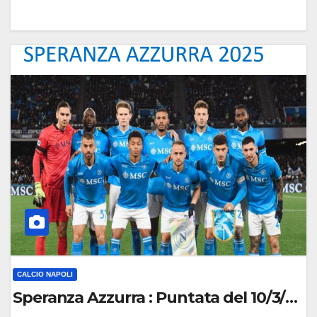
0
C
O
M
M
E
N
T
O
CALCIO NAPOLI
Speranza Azzurra : Puntata del 10/3/202