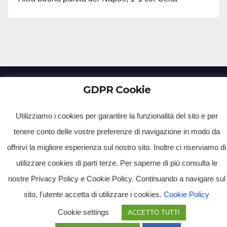
GDPR Cookie
Tv Multimidia Srl - Via Giulio Natta, SNC, 80126, Napoli (NA).
Utilizziamo i cookies per garantire la funzionalità del sito e per
Tvmtv.it è un portale gestito da TV MULTIMIDIA S.R.L. - Partita iva 10239261216 - Tg Luna testata
giornalistica registrata presso il Tribunale di Santa Maria Capua Vetere CE. Tutti i diritti riservati.
tenere conto delle vostre preferenze di navigazione in modo da
offrirvi la migliore esperienza sul nostro sito. Inoltre ci riserviamo di
utilizzare cookies di parti terze. Per saperne di più consulta le
nostre Privacy Policy e Cookie Policy. Continuando a navigare sul
sito, l'utente accetta di utilizzare i cookies.
Cookie Policy
Cookie settings
ACCETTO TUTTI