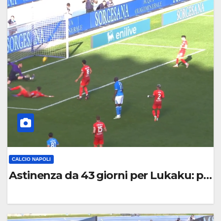
C
O
M
M
E
N
T
O
CALCIO NAPOLI
Astinenza da 43 giorni per Lukaku: per 
0
C