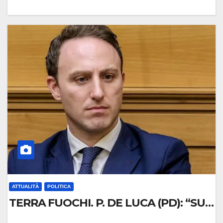
0
C
O
M
M
E
N
T
O
ATTUALITÀ
POLITICA
TERRA FUOCHI. P. DE LUCA (PD): “SU 