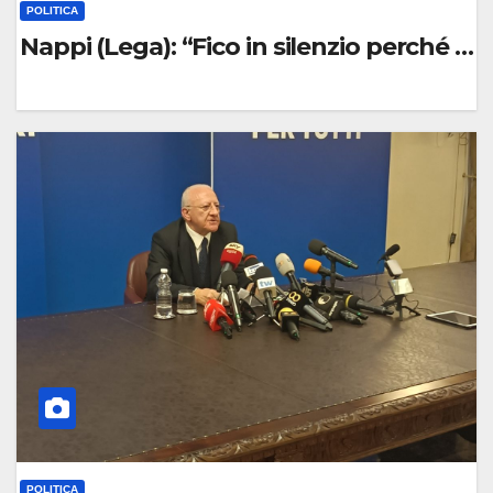
POLITICA
Nappi (Lega): “Fico in silenzio perché no
0
C
O
M
M
E
N
T
O
POLITICA