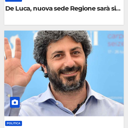
De Luca, nuova sede Regione sarà simb
0
C
O
M
M
E
N
T
O
POLITICA