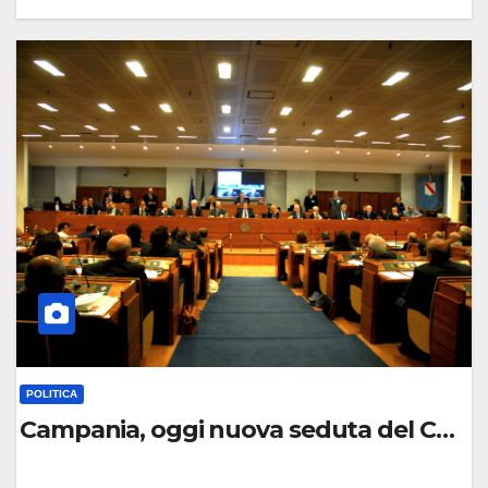
0
C
O
M
M
E
N
T
O
POLITICA
Campania, oggi nuova seduta del Consiglio