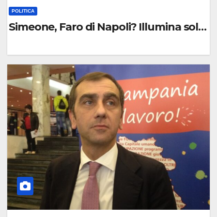
POLITICA
Simeone, Faro di Napoli? Illumina solo l
0
C
O
M
M
E
N
T
O