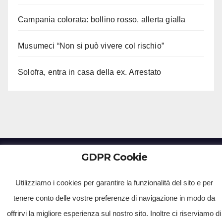
Campania colorata: bollino rosso, allerta gialla
Musumeci “Non si può vivere col rischio”
Solofra, entra in casa della ex. Arrestato
GDPR Cookie
Tv Multimidia Srl - Via Giulio Natta, SNC, 80126, Napoli (NA).
Utilizziamo i cookies per garantire la funzionalità del sito e per
Tvmtv.it è un portale gestito da TV MULTIMIDIA S.R.L. - Partita iva 10239261216 - Tg Luna testata
tenere conto delle vostre preferenze di navigazione in modo da
giornalistica registrata presso il Tribunale di Santa Maria Capua Vetere CE. Tutti i diritti riservati.
offrirvi la migliore esperienza sul nostro sito. Inoltre ci riserviamo di