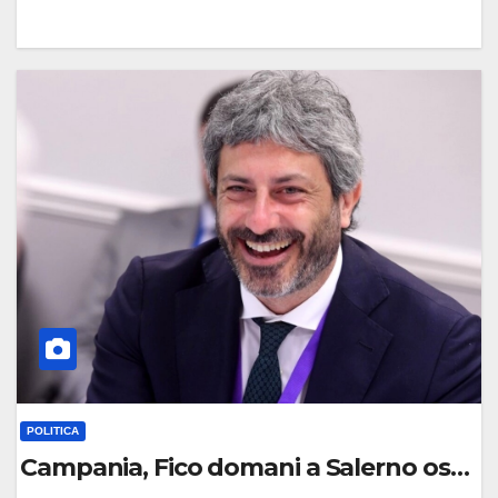
0
C
O
M
M
E
N
T
O
POLITICA
Campania, Fico domani a Salerno ospite d