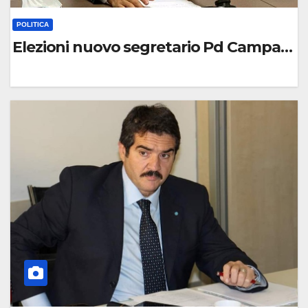
POLITICA
Elezioni nuovo segretario Pd Campania,
0
C
O
M
M
E
N
T
O