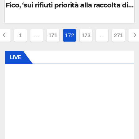
Fico, ‘sui rifiuti priorità alla raccolta 
0
Paginazione
C
1
…
171
172
173
…
271
O
degli
M
M
LIVE
rticoli
E
N
T
O