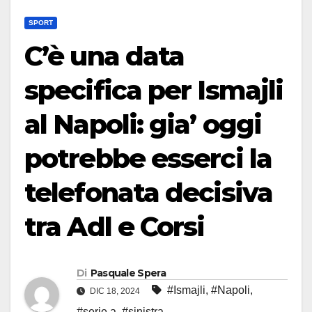
SPORT
C’è una data
specifica per Ismajli
al Napoli: gia’ oggi
potrebbe esserci la
telefonata decisiva
tra Adl e Corsi
Di
Pasquale Spera
#Ismajli
,
#Napoli
,
DIC 18, 2024
#serie a
,
#sinistra