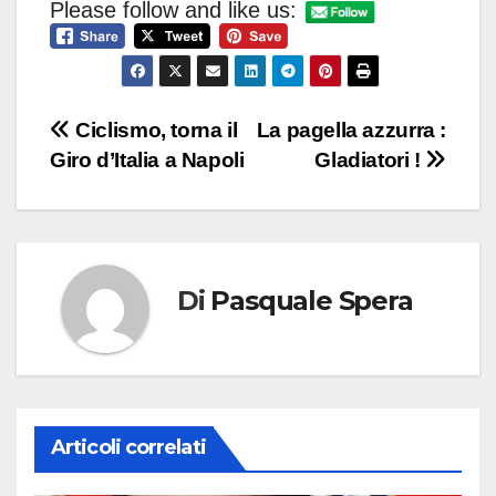
Please follow and like us:
Navigazione
Ciclismo, torna il
La pagella azzurra :
Giro d’Italia a Napoli
Gladiatori !
articoli
Di
Pasquale Spera
Articoli correlati