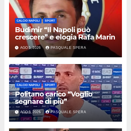
CALCIO NAPOLI
SPORT
Budimir “Il Napoli può
crescere” e elogia Rafa Marin
AGO 5, 2026
PASQUALE SPERA
CALCIO NAPOLI
SPORT
Politano carico “Voglio
segnare di più”
AGO 5, 2026
PASQUALE SPERA