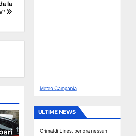
da la
ne”
Meteo Campania
ULTIME NEWS
pari
Grimaldi Lines, per ora nessun