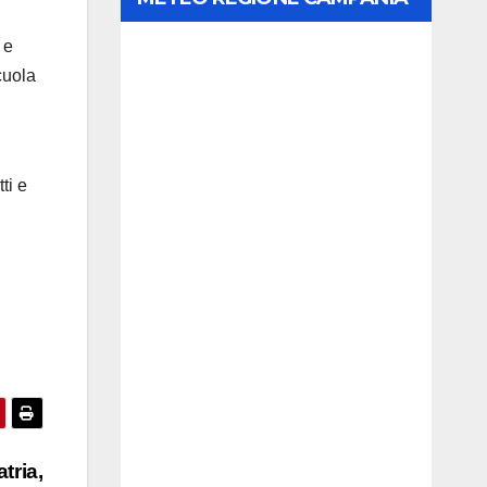
 e
cuola
i
ti e
tria,