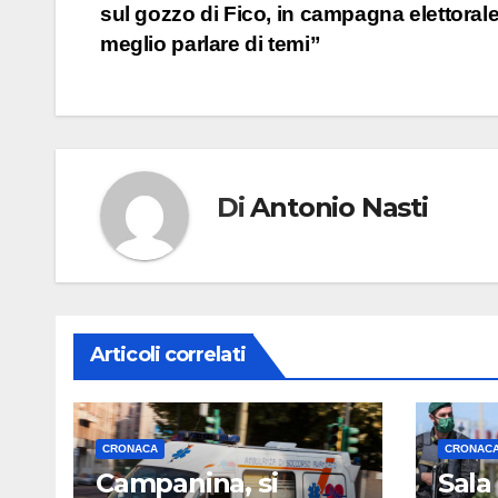
sul gozzo di Fico, in campagna elettoral
articoli
meglio parlare di temi”
Di
Antonio Nasti
Articoli correlati
CRONACA
CRONAC
Campanina, si
Sala