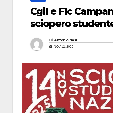
Cgil e Flc Campan
sciopero student
Di
Antonio Nasti
NOV 12, 2025