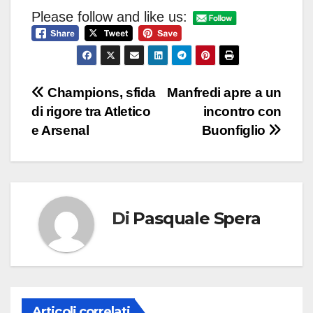
Please follow and like us:
Navigazione
Champions, sfida
Manfredi apre a un
di rigore tra Atletico
incontro con
articoli
e Arsenal
Buonfiglio
Di
Pasquale Spera
Articoli correlati