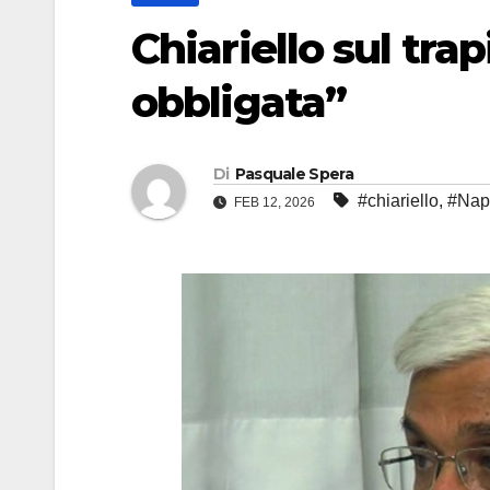
Chiariello sul tra
obbligata”
Di
Pasquale Spera
#chiariello
,
#Nap
FEB 12, 2026