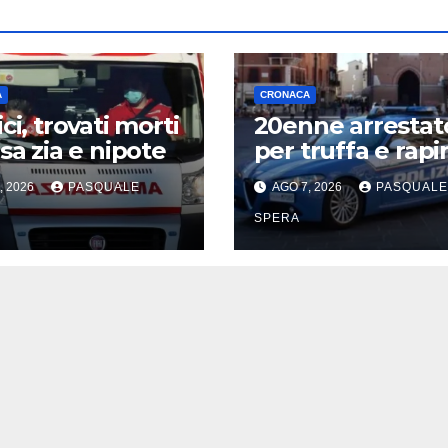
A
CRONACA
ci, trovati morti
20enne arrestat
asa zia e nipote
per truffa e rapi
, 2026
PASQUALE
AGO 7, 2026
PASQUALE
SPERA