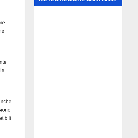
me.
che
ente
ile
 anche
sione
tibili