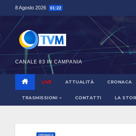
Salta
8 Agosto 2026
01:22
al
contenuto
CANALE 83 IN CAMPANIA
LIVE
ATTUALITÀ
CRONACA
TRASMISSIONI
CONTATTI
LA STOR
CRONACA