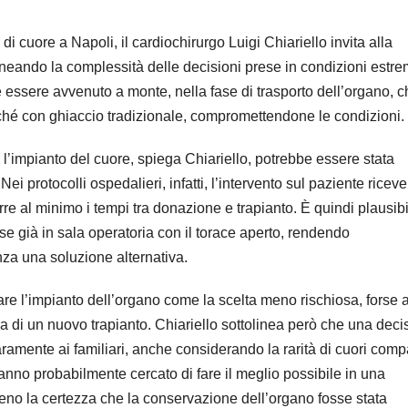
i cuore a Napoli, il cardiochirurgo Luigi Chiariello invita alla
ineando la complessità delle decisioni prese in condizioni estre
e essere avvenuto a monte, nella fase di trasporto dell’organo, 
hé con ghiaccio tradizionale, compromettendone le condizioni.
l’impianto del cuore, spiega Chiariello, potrebbe essere stata
i protocolli ospedalieri, infatti, l’intervento sul paziente ricev
urre al minimo i tempi tra donazione e trapianto. È quindi plausib
sse già in sala operatoria con il torace aperto, rendendo
nza una soluzione alternativa.
tare l’impianto dell’organo come la scelta meno rischiosa, forse
esa di un nuovo trapianto. Chiariello sottolinea però che una deci
amente ai familiari, anche considerando la rarità di cuori compa
hanno probabilmente cercato di fare il meglio possibile in una
no la certezza che la conservazione dell’organo fosse stata