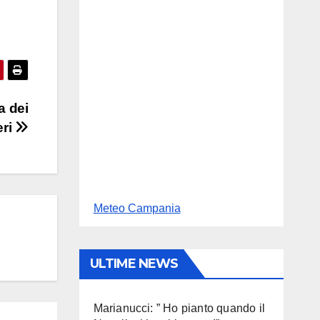
a dei
eri
Meteo Campania
ULTIME NEWS
Marianucci: ” Ho pianto quando il