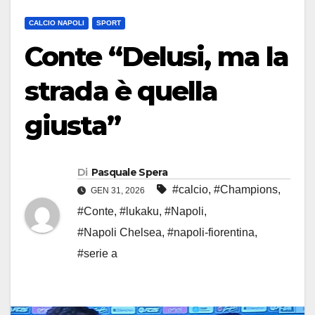
CALCIO NAPOLI
SPORT
Conte “Delusi, ma la
strada è quella
giusta”
Di
Pasquale Spera
#calcio
,
#Champions
,
GEN 31, 2026
#Conte
,
#lukaku
,
#Napoli
,
#Napoli Chelsea
,
#napoli-fiorentina
,
#serie a