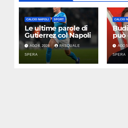
CALCIO NAPOLI
SPORT
CALCIO 
Le ultime parole di
Budi
Gutierrez col Napoli
può 
elog
AGO 6, 2026
PASQUALE
AGO 5
SPERA
SPERA