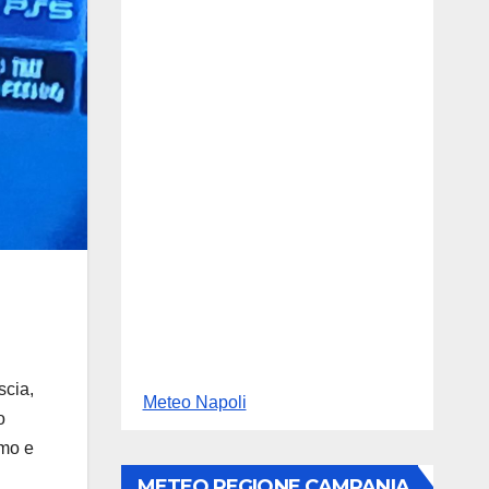
scia,
Meteo Napoli
o
amo e
METEO REGIONE CAMPANIA