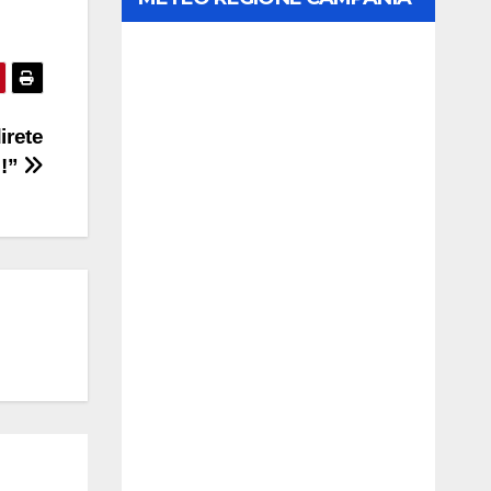
irete
 !”