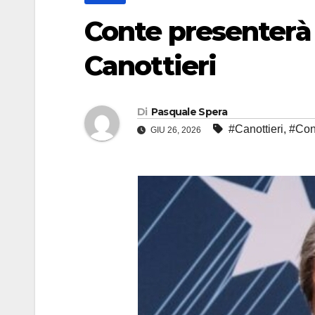
Conte presenterà i
Canottieri
Di
Pasquale Spera
#Canottieri
,
#Con
GIU 26, 2026