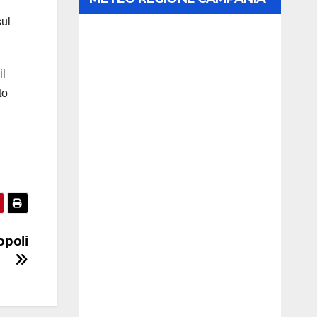
sul
il
to
opoli