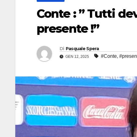
Conte : ” Tutti d
presente !”
Di
Pasquale Spera
#Conte
,
#presen
GEN 12, 2025