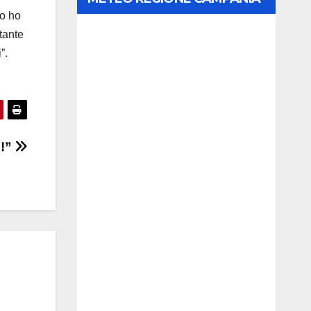
to ho
tante
”.
 !”