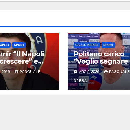
NAPOLI
SPORT
CALCIO NAPOLI
SPORT
mir “Il Napoli
Politano carico
crescere” e
“Voglio segnare 
ia Rafa Marin
più”
, 2026
PASQUALE
AGO 5, 2026
PASQUALE
SPERA