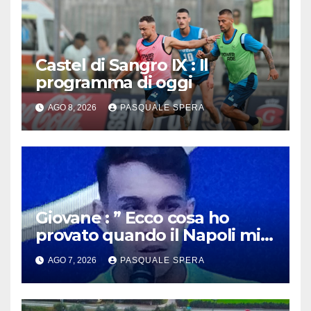
Castel di Sangro IX : Il
programma di oggi
AGO 8, 2026
PASQUALE SPERA
Giovane : ” Ecco cosa ho
provato quando il Napoli mi
ha chiamato !”
AGO 7, 2026
PASQUALE SPERA