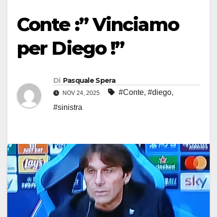
Conte :” Vinciamo
per Diego !”
Di
Pasquale Spera
#Conte
,
#diego
,
NOV 24, 2025
#sinistra