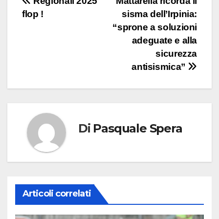
Navigazione
Regionali 2025
Mattarella ricorda il
flop !
sisma dell’Irpinia:
articoli
“sprone a soluzioni
adeguate e alla
sicurezza
antisismica”
Di
Pasquale Spera
Articoli correlati