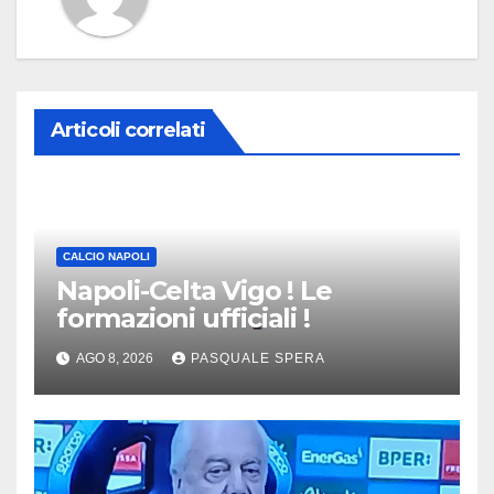
Articoli correlati
CALCIO NAPOLI
Napoli-Celta Vigo ! Le
formazioni ufficiali !
AGO 8, 2026
PASQUALE SPERA