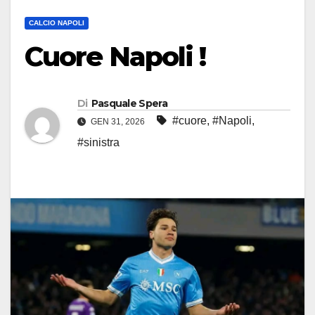
CALCIO NAPOLI
Cuore Napoli !
Di
Pasquale Spera
#cuore
,
#Napoli
,
GEN 31, 2026
#sinistra