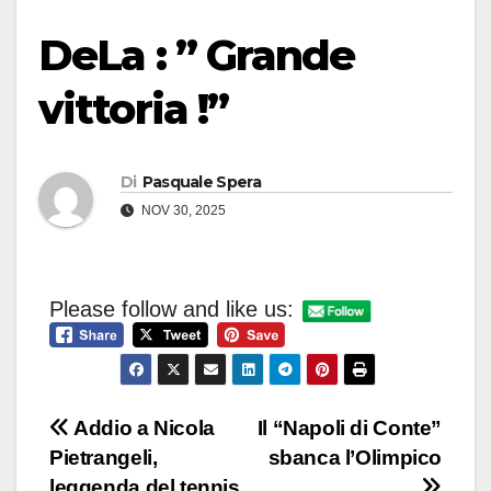
DeLa : ” Grande
vittoria !”
Di
Pasquale Spera
NOV 30, 2025
Please follow and like us:
Navigazione
Addio a Nicola
Il “Napoli di Conte”
Pietrangeli,
sbanca l’Olimpico
articoli
leggenda del tennis