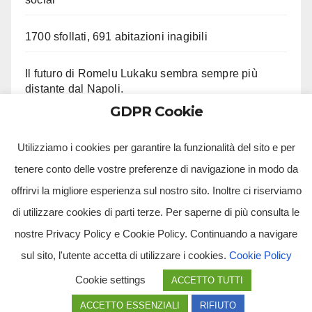
1700 sfollati, 691 abitazioni inagibili
Il futuro di Romelu Lukaku sembra sempre più
distante dal Napoli.
GDPR Cookie
Le ultime su Beukema e Gilmour
Utilizziamo i cookies per garantire la funzionalità del sito e per
tenere conto delle vostre preferenze di navigazione in modo da
offrirvi la migliore esperienza sul nostro sito. Inoltre ci riserviamo
di utilizzare cookies di parti terze. Per saperne di più consulta le
nostre Privacy Policy e Cookie Policy. Continuando a navigare
sul sito, l'utente accetta di utilizzare i cookies.
Cookie Policy
Tv Multimidia Srl - Via Giulio Natta, SNC, 80126, Napoli (NA).
Cookie settings
ACCETTO TUTTI
Tvmtv.it è un portale gestito da TV MULTIMIDIA S.R.L. - Partita iva 10239261216 - Tg Luna testata
giornalistica registrata presso il Tribunale di Santa Maria Capua Vetere CE. Tutti i diritti riservati.
ACCETTO ESSENZIALI
RIFIUTO