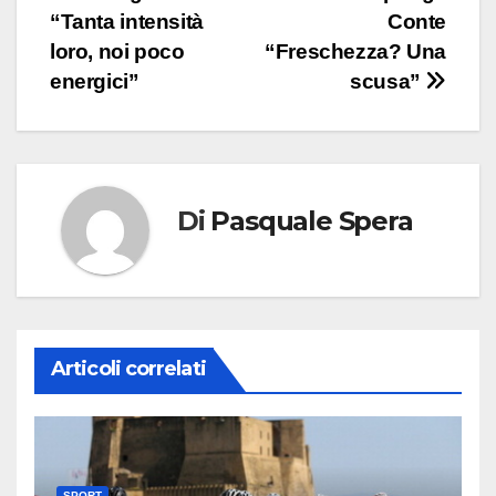
“Tanta intensità
Conte
articoli
loro, noi poco
“Freschezza? Una
energici”
scusa”
Di
Pasquale Spera
Articoli correlati
SPORT