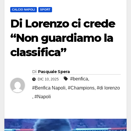
CALCIO NAPOLI
SPORT
Di Lorenzo ci crede
“Non guardiamo la
classifica”
Di
Pasquale Spera
#benfica
,
DIC 10, 2025
#Benfica Napoli
,
#Champions
,
#di lorenzo
,
#Napoli