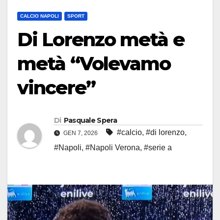
CALCIO NAPOLI
SPORT
Di Lorenzo metà e
metà “Volevamo
vincere”
Di
Pasquale Spera
#calcio
,
#di lorenzo
,
GEN 7, 2026
#Napoli
,
#Napoli Verona
,
#serie a