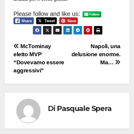
Please follow and like us:
Navigazione
McTominay
Napoli, una
eletto MVP
delusione enorme.
articoli
“Dovevamo essere
Ma…
aggressivi”
Di
Pasquale Spera