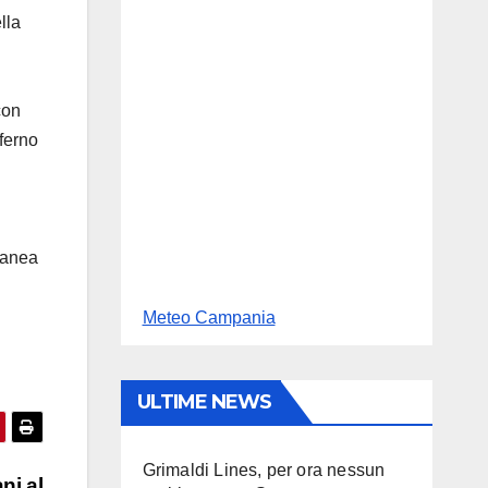
lla
con
nferno
tanea
Meteo Campania
ULTIME NEWS
Grimaldi Lines, per ora nessun
ni al