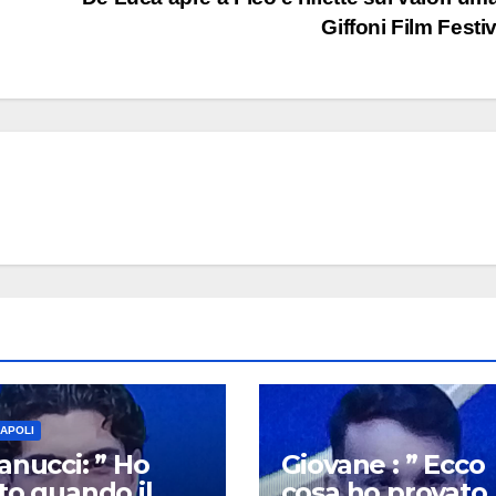
Giffoni Film Festi
NAPOLI
anucci: ” Ho
Giovane : ” Ecco
to quando il
cosa ho provato