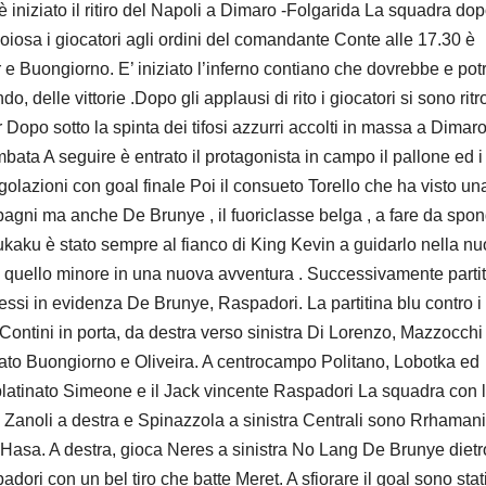
è iniziato il ritiro del Napoli a Dimaro -Folgarida La squadra do
oiosa i giocatori agli ordini del comandante Conte alle 17.30 è
r e Buongiorno. E’ iniziato l’inferno contiano che dovrebbe e po
, delle vittorie .Dopo gli applausi di rito i giocatori si sono ritr
r Dopo sotto la spinta dei tifosi azzurri accolti in massa a Dimar
bata A seguire è entrato il protagonista in campo il pallone ed i
ngolazioni con goal finale Poi il consueto Torello che ha visto un
mpagni ma anche De Brunye , il fuoriclasse belga , a fare da spo
Lukaku è stato sempre al fianco di King Kevin a guidarlo nella n
a quello minore in una nuova avventura . Successivamente partit
messi in evidenza De Brunye, Raspadori. La partitina blu contro i 
o Contini in porta, da destra verso sinistra Di Lorenzo, Mazzocchi
nato Buongiorno e Oliveira. A centrocampo Politano, Lobotka ed
l platinato Simeone e il Jack vincente Raspadori La squadra con 
, Zanoli a destra e Spinazzola a sinistra Centrali sono Rrhamani
asa. A destra, gioca Neres a sinistra No Lang De Brunye dietr
adori con un bel tiro che batte Meret. A sfiorare il goal sono stat