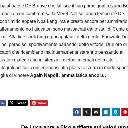
rba al palo e De Brunye che fallisce il suo primo goal azzurro Be
bin che con un sombrero salta Meret .Nel secondo tempo c’è De
 poco timido appare Noa Lang ma è presto ancora per ammirarlo
’allenamento no I giocatori sono massacrati dallo staff di Conte 
nali. Alla fine stretching e poi applausi della gente. È iniziato l’i
nel paradiso, sportivamente parlando, delle vittorie. Due ore di
giocatori che ricambiano ma internamente staranno pensando al
atori maledicano in silenzio i metodi infernali del mister , il
utografi ai tifosi concedendosi alla platea azzurra in modo spon
glia di vincere
Again Napoli , amma fatica ancora .
De Luca apre a Fico e riflette sui valori uma