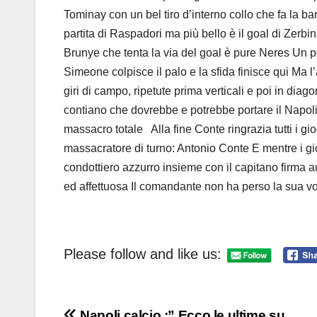
Tominay con un bel tiro d’interno collo che fa la ba
partita di Raspadori ma più bello è il goal di Zer
Brunye che tenta la via del goal è pure Neres Un
Simeone colpisce il palo e la sfida finisce qui Ma l
giri di campo, ripetute prima verticali e poi in diago
contiano che dovrebbe e potrebbe portare il Napoli 
massacro totale Alla fine Conte ringrazia tutti i 
massacratore di turno: Antonio Conte E mentre i gioc
condottiero azzurro insieme con il capitano firma a
ed affettuosa Il comandante non ha perso la sua vo
Please follow and like us:
Napoli calcio :” Ecco le ultime su