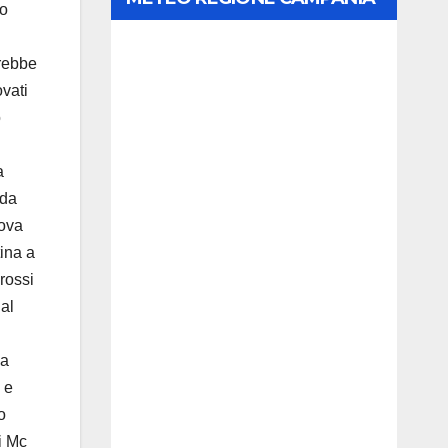
po
trebbe
ovati
o
a
nda
uova
ina a
rossi
 al
la
 e
o
i Mc