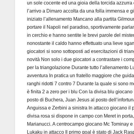
un sole cocente ed una gioia della torcida azzurra 
l’arrivo a Dimaro accolta da una folla immensa e gi
iniziato l’allenamento Mancano alla partita Gilmou
portare il Napoli nel paradiso, sportivamente parlando
in cerchio e hanno sentite le brevi parole del miste
nonostante il caldo hanno effettuato una lieve sgam
giocatori si sono sottoposti ad esercitazioni di tria
novità Non solo i due giocatori a contrastare i co
per la triangolazione Durante tutto l’allenamento 
avventura In pratica un fratello maggiore che guid
ranghi ridotti 7 contro 7 Durante la quale si sono 
è finita 2 a zero per i blu Con la divisa blu giocan
posto di Buchera, Juan Jesus al posto dell’infortu
Anguissa e Zerbini a sinistra In attacco giocano i
divisa rosa si dispone in campo con Meret in porta
Marianucci. A centrocampo giocano Mc Tominay e H
Lukaku in attacco Il primo goal è stato di Jack Rasp