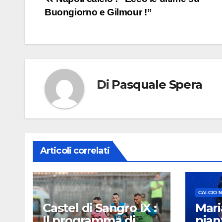
Navigazione
Buongiorno e Gilmour !”
articoli
Di
Pasquale Spera
Articoli correlati
CALCIO 
Castel di Sangro IX :
Mari
Il programma di
pian