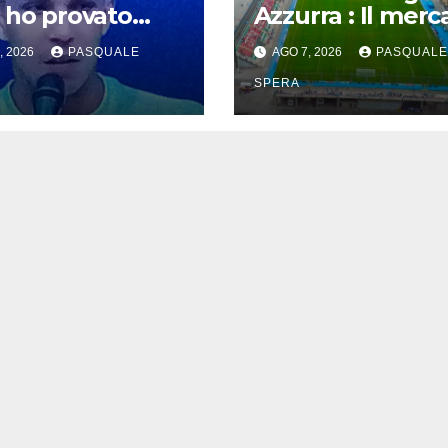
 ho provato
Azzurra : Il merc
do il Napoli mi
piange !
, 2026
PASQUALE
AGO 7, 2026
PASQUALE
hiamato !”
SPERA