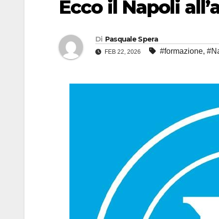
Ecco il Napoli all’
Di
Pasquale Spera
#formazione
,
#Na
FEB 22, 2026