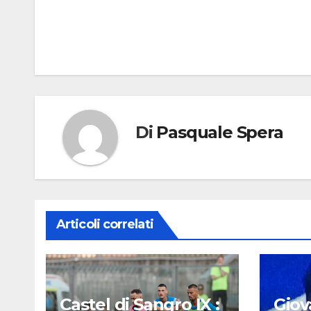
articoli
Di
Pasquale Spera
Articoli correlati
Castel di Sangro IX :
Giov