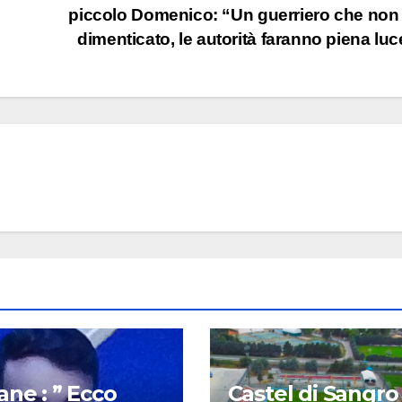
piccolo Domenico: “Un guerriero che non
dimenticato, le autorità faranno piena lu
ane : ” Ecco
Castel di Sangro