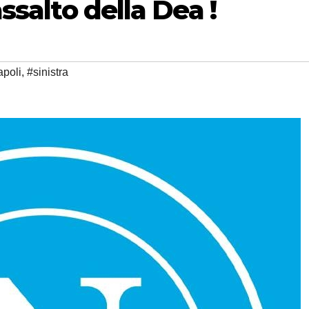
assalto della Dea !
poli
,
#sinistra