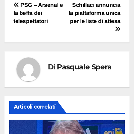
Navigazione
PSG – Arsenal e
Schillaci annuncia
la beffa dei
la piattaforma unica
articoli
telespettatori
per le liste di attesa
Di
Pasquale Spera
Articoli correlati