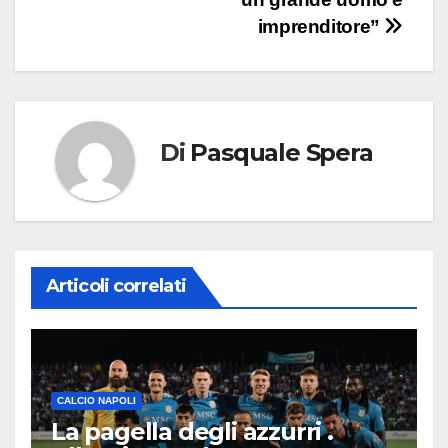
imprenditore”
Di
Pasquale Spera
Articoli correlati
CALCIO NAPOLI
La pagella degli azzurri .