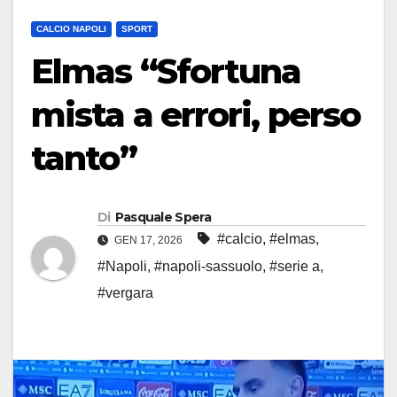
CALCIO NAPOLI
SPORT
Elmas “Sfortuna
mista a errori, perso
tanto”
Di
Pasquale Spera
#calcio
,
#elmas
,
GEN 17, 2026
#Napoli
,
#napoli-sassuolo
,
#serie a
,
#vergara