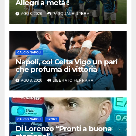
Allegri a metà !
AGO 8, 2026
PASQUALE SPERA
CALCIO NAPOLI
Napoli, col Celta Vigo un pari
che profuma di vittoria
AGO 8, 2026
LIBERATO FERRARA
CALCIO NAPOLI
SPORT
Di Lorenzo “Pronti a buona