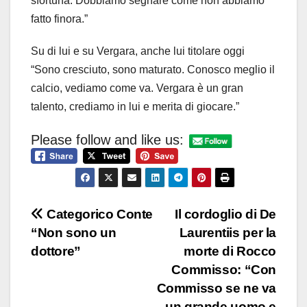
sfortuna. Dobbiamo segnare come non abbiamo
fatto finora.”
Su di lui e su Vergara, anche lui titolare oggi
“Sono cresciuto, sono maturato. Conosco meglio il
calcio, vediamo come va. Vergara è un gran
talento, crediamo in lui e merita di giocare.”
Please follow and like us:
Navigazione
Categorico Conte
Il cordoglio di De
“Non sono un
Laurentiis per la
articoli
dottore”
morte di Rocco
Commisso: “Con
Commisso se ne va
un grande uomo e