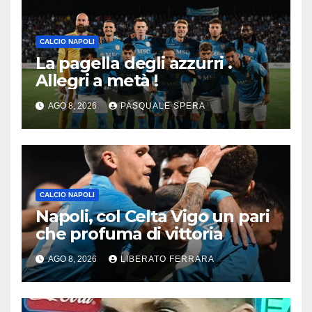
CALCIO NAPOLI
La pagella degli azzurri .
Allegri a metà !
AGO 8, 2026
PASQUALE SPERA
CALCIO NAPOLI
Napoli, col Celta Vigo un pari
che profuma di vittoria
AGO 8, 2026
LIBERATO FERRARA