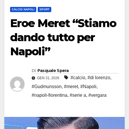
CALCIO NAPOLI
SPORT
Eroe Meret “Stiamo
dando tutto per
Napoli”
Di
Pasquale Spera
#calcio
,
#di lorenzo
,
GEN 31, 2026
#Gudmunsson
,
#meret
,
#Napoli
,
#napoli-fiorentina
,
#serie a
,
#vergara