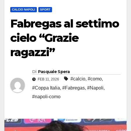
CALCIO NAPOLI
SPORT
Fabregas al settimo
cielo “Grazie
ragazzi”
Di
Pasquale Spera
#calcio
,
#como
,
FEB 11, 2026
#Coppa Italia
,
#Fabregas
,
#Napoli
,
#napoli-como