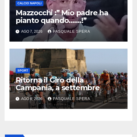
CALCIO NAPOLI
Mazzocchi :” Mio padre ha
pianto quando…….!”
AGO 7, 2026
PASQUALE SPERA
SPORT
Ritorna il Giro della
Campania, a settembre
AGO 6, 2026
PASQUALE SPERA