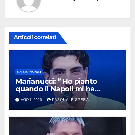
Articoli correlati
CALCIO NAPOLI
Marianucci: ” Ho pianto
quando il Napoli mi ha
chiamato !”
AGO 7, 2026
PASQUALE SPERA