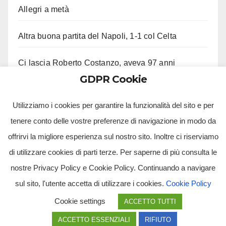
Allegri a metà
Altra buona partita del Napoli, 1-1 col Celta
Ci lascia Roberto Costanzo, aveva 97 anni
GDPR Cookie
Fico “Mai parlato con me di stato di emergenza”
Utilizziamo i cookies per garantire la funzionalità del sito e per
tenere conto delle vostre preferenze di navigazione in modo da
offrirvi la migliore esperienza sul nostro sito. Inoltre ci riserviamo
di utilizzare cookies di parti terze. Per saperne di più consulta le
nostre Privacy Policy e Cookie Policy. Continuando a navigare
sul sito, l'utente accetta di utilizzare i cookies.
Cookie Policy
Tv Multimidia Srl - Via Giulio Natta, SNC, 80126, Napoli (NA).
Cookie settings
ACCETTO TUTTI
Tvmtv.it è un portale gestito da TV MULTIMIDIA S.R.L. - Partita iva 10239261216 - Tg Luna testata
giornalistica registrata presso il Tribunale di Santa Maria Capua Vetere CE. Tutti i diritti riservati.
ACCETTO ESSENZIALI
RIFIUTO