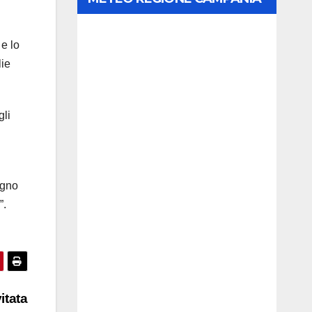
 e lo
lie
gli
egno
”.
itata