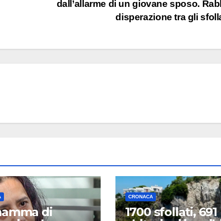
dall’allarme di un giovane sposo. Rab
disperazione tra gli sfoll
A
CRONACA
mamma di
1700 sfollati, 691