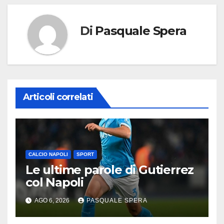
Di
Pasquale Spera
Articoli correlati
CALCIO NAPOLI
SPORT
Le ultime parole di Gutierrez
col Napoli
AGO 6, 2026
PASQUALE SPERA