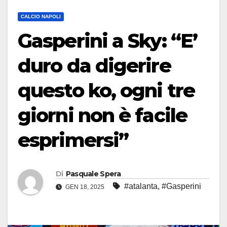
CALCIO NAPOLI
Gasperini a Sky: “E’
duro da digerire
questo ko, ogni tre
giorni non è facile
esprimersi”
Di
Pasquale Spera
#atalanta
,
#Gasperini
GEN 18, 2025