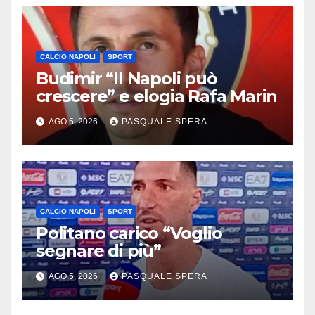
CALCIO NAPOLI
SPORT
Budimir “Il Napoli può
crescere” e elogia Rafa Marin
AGO 5, 2026
PASQUALE SPERA
CALCIO NAPOLI
SPORT
Politano carico “Voglio
segnare di più”
AGO 5, 2026
PASQUALE SPERA