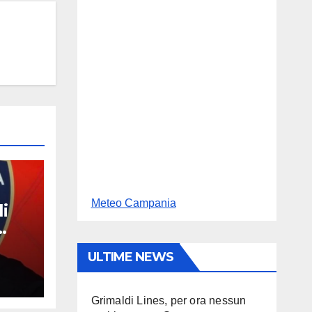
Meteo Campania
i
n
ULTIME NEWS
Grimaldi Lines, per ora nessun