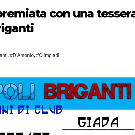
premiata con una tesser
riganti
anti
,
#D'Antonio
,
#Olimpiadi