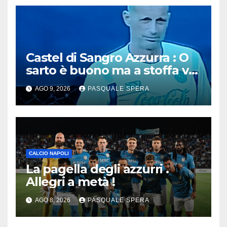
Castel di Sangro Azzurra : O
sarto è buono ma a stoffa va
migliorata !
AGO 9, 2026
PASQUALE SPERA
CALCIO NAPOLI
La pagella degli azzurri .
Allegri a metà !
AGO 8, 2026
PASQUALE SPERA