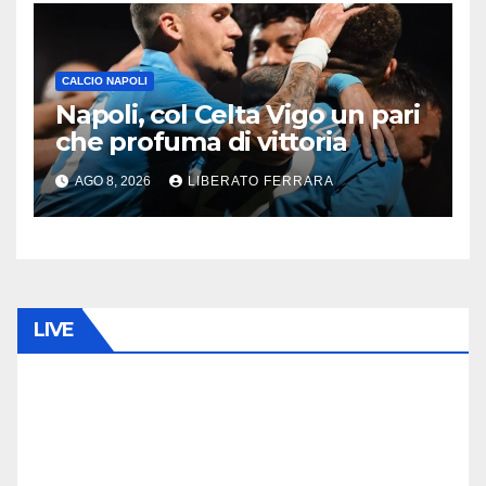
CALCIO NAPOLI
Napoli, col Celta Vigo un pari
che profuma di vittoria
AGO 8, 2026
LIBERATO FERRARA
LIVE