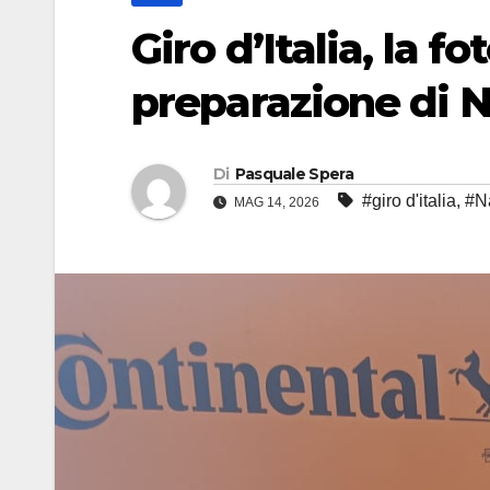
Giro d’Italia, la f
preparazione di N
Di
Pasquale Spera
#giro d'italia
,
#N
MAG 14, 2026