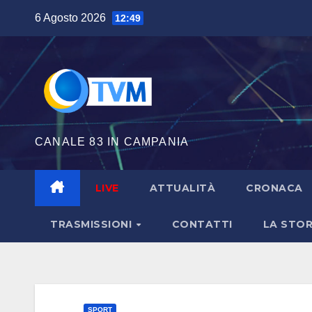
Salta
6 Agosto 2026
12:49
al
contenuto
CANALE 83 IN CAMPANIA
LIVE
ATTUALITÀ
CRONACA
TRASMISSIONI
CONTATTI
LA STOR
SPORT