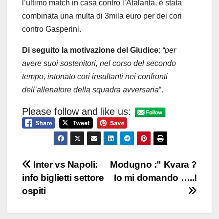
l’ultimo match in casa contro l’Atalanta, è stata
combinata una multa di 3mila euro per dei cori
contro Gasperini.
Di seguito la motivazione del Giudice
:
“per
avere suoi sostenitori, nel corso del secondo
tempo, intonato cori insultanti nei confronti
dell’allenatore della squadra avversaria
“.
Please follow and like us:
Navigazione
Inter vs Napoli:
Modugno :” Kvara ?
info biglietti settore
Io mi domando …..!
articoli
ospiti