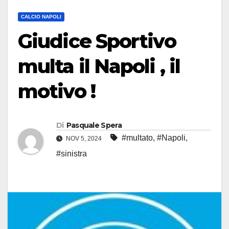
CALCIO NAPOLI
Giudice Sportivo
multa il Napoli , il
motivo !
Di
Pasquale Spera
#multato
,
#Napoli
,
NOV 5, 2024
#sinistra