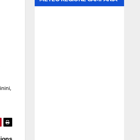
,
inini,
pions