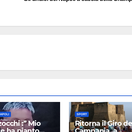
NAPOLI
SPORT
occhi :” Mio
Ritorna il Giro de
e ha pianto
Campania, a