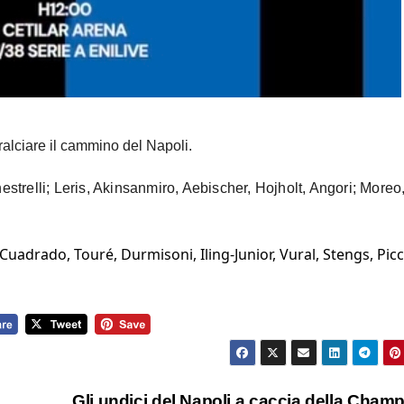
ralciare il cammino del Napoli.
trelli; Leris, Akinsanmiro, Aebischer, Hojholt, Angori; Moreo
 Cuadrado, Touré, Durmisoni, Iling-Junior, Vural, Stengs, Picc
Gli undici del Napoli a caccia della Cham