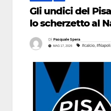
Gli undici del Pis
lo scherzetto al N
Di
Pasquale Spera
#calcio
,
#Napoli
MAG 17, 2026