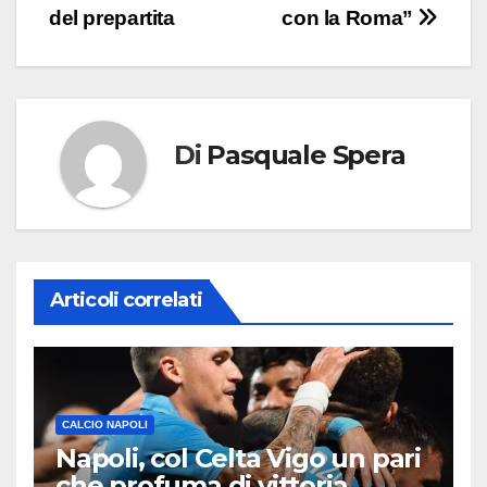
articoli
del prepartita
con la Roma”
Di
Pasquale Spera
Articoli correlati
CALCIO NAPOLI
Napoli, col Celta Vigo un pari
che profuma di vittoria