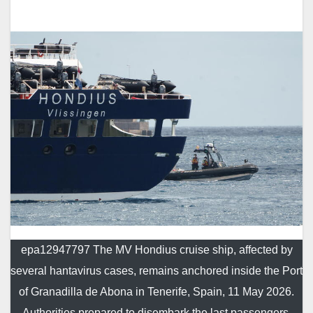
epa12947797 The MV Hondius cruise ship, affected by
several hantavirus cases, remains anchored inside the Port
of Granadilla de Abona in Tenerife, Spain, 11 May 2026.
Authorities prepared to disembark the last passengers,