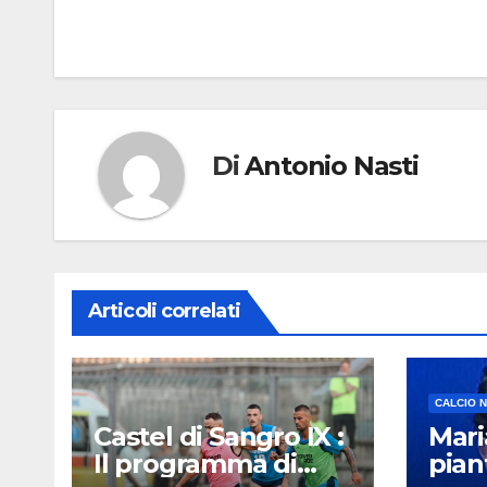
articoli
Di
Antonio Nasti
Articoli correlati
CALCIO 
Castel di Sangro IX :
Mari
Il programma di
pian