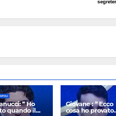
segrete
NAPOLI
anucci: ” Ho
Giovane : ” Ecco
to quando il
cosa ho provato