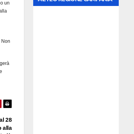
no un
alla
e. Non
ngerà
e
al 28
 alla