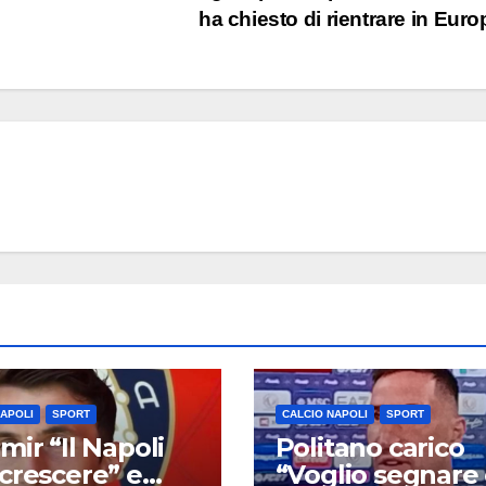
ha chiesto di rientrare in Eur
NAPOLI
SPORT
CALCIO NAPOLI
SPORT
mir “Il Napoli
Politano carico
crescere” e
“Voglio segnare 