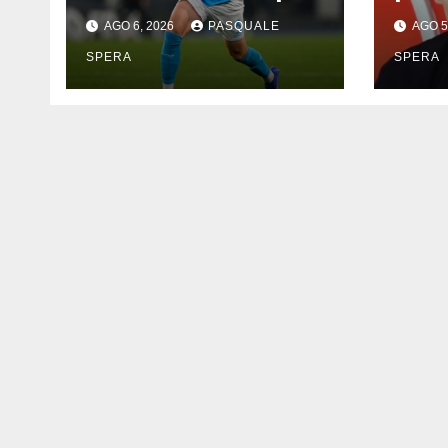
elog
AGO 6, 2026
PASQUALE
AGO 5
SPERA
SPERA