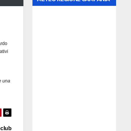
ardo
ativi
e una
 club