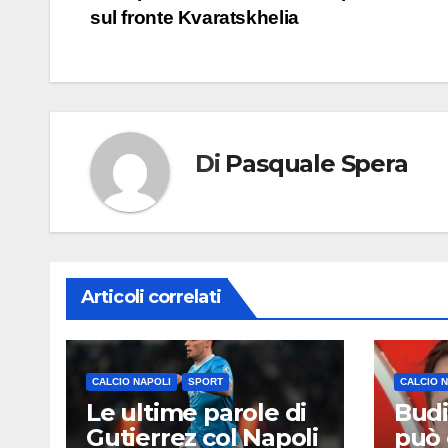
sul fronte Kvaratskhelia
articoli
Di
Pasquale Spera
Articoli correlati
CALCIO NAPOLI
SPORT
CALCIO 
Le ultime parole di
Budi
Gutierrez col Napoli
può 