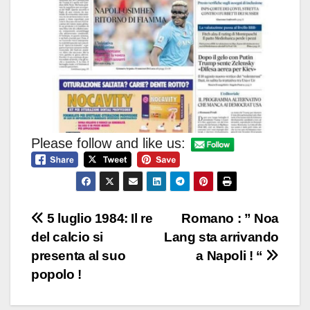
Please follow and like us:
Navigazione
5 luglio 1984: Il re
Romano : ” Noa
del calcio si
Lang sta arrivando
articoli
presenta al suo
a Napoli ! “
popolo !