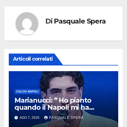
Di
Pasquale Spera
Articoli correlati
CALCIO NAPOLI
Marianucci: ” Ho pianto
quando il Napoli mi ha
chiamato !”
AGO 7, 2026
PASQUALE SPERA