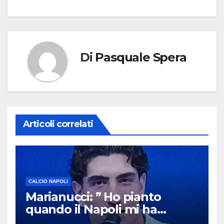
Di
Pasquale Spera
Articoli correlati
CALCIO NAPOLI
Marianucci: ” Ho pianto
quando il Napoli mi ha
chiamato !”