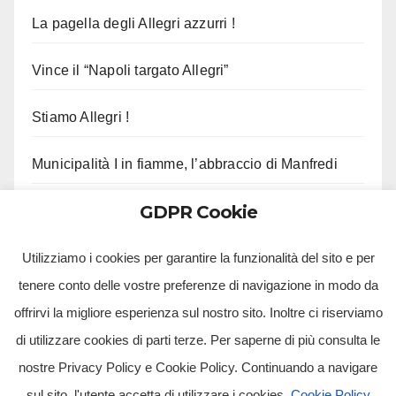
La pagella degli Allegri azzurri !
Vince il “Napoli targato Allegri”
Stiamo Allegri !
Municipalità I in fiamme, l’abbraccio di Manfredi
GDPR Cookie
Gli aggiornamenti di Musumeci sui fondi per il
terremoto
Utilizziamo i cookies per garantire la funzionalità del sito e per
tenere conto delle vostre preferenze di navigazione in modo da
offrirvi la migliore esperienza sul nostro sito. Inoltre ci riserviamo
di utilizzare cookies di parti terze. Per saperne di più consulta le
nostre Privacy Policy e Cookie Policy. Continuando a navigare
sul sito, l'utente accetta di utilizzare i cookies.
Cookie Policy