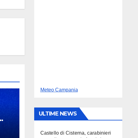
Meteo Campania
ULTIME NEWS
 mi
Castello di Cisterna, carabinieri